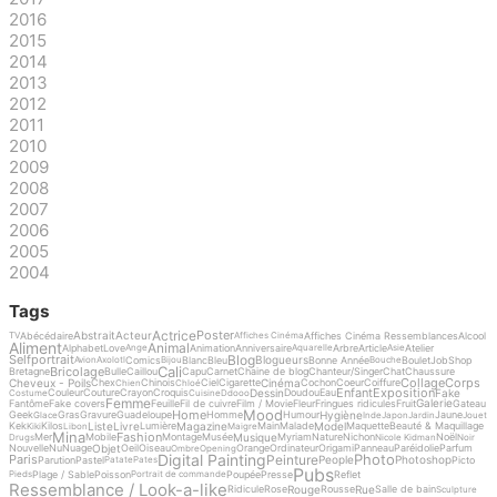
2016
2015
2014
2013
2012
2011
2010
2009
2008
2007
2006
2005
2004
Tags
Actrice
Poster
Abstrait
Acteur
Abécédaire
Affiches Cinéma Ressemblances
Alcool
TV
Affiches Cinéma
Aliment
Animal
Alphabet
Love
Animation
Anniversaire
Arbre
Article
Atelier
Ange
Aquarelle
Asie
Blog
Selfportrait
Blogueurs
Comics
Blanc
Bleu
Bonne Année
Boulet
Job
Shop
Avion
Axolotl
Bijou
Bouche
Cali
Bricolage
Bretagne
Bulle
Caillou
Capu
Carnet
Chaine de blog
Chanteur/Singer
Chat
Chaussure
Collage
Corps
Cheveux - Poils
Cinéma
Chex
Chinois
Ciel
Cigarette
Cochon
Coeur
Coiffure
Chien
Chloé
Enfant
Exposition
Dessin
Fake
Couleur
Couture
Crayon
Croquis
Doudou
Eau
Costume
Cuisine
Ddooo
Femme
Galerie
Fantôme
Fake covers
Feuille
Fil de cuivre
Film / Movie
Fleur
Fringues ridicules
Fruit
Gateau
Mood
Home
Hygiène
Geek
Gras
Gravure
Guadeloupe
Homme
Humour
Jaune
Glace
Inde
Japon
Jardin
Jouet
Liste
Livre
Magazine
Model
Kek
Kilos
Lumière
Main
Malade
Maquette
Beauté & Maquillage
Kiki
Libon
Maigre
Mina
Fashion
Musique
Mer
Mobile
Montage
Musée
Myriam
Nature
Nichon
Noël
Drugs
Nicole Kidman
Noir
Objet
Nouvelle
Nu
Nuage
Oeil
Oiseau
Orange
Ordinateur
Origami
Panneau
Paréidolie
Parfum
Ombre
Opening
Digital Painting
Photo
Peinture
Paris
People
Photoshop
Parution
Pastel
Picto
Patate
Pates
Pubs
Plage / Sable
Poisson
Poupée
Presse
Reflet
Pieds
Portrait de commande
Ressemblance / Look-a-like
Rouge
Rue
Ridicule
Rose
Rousse
Salle de bain
Sculpture