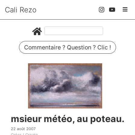
Cali Rezo
Commentaire ? Question ? Clic !
msieur météo, au poteau.
22 août 2007
Créer / Create