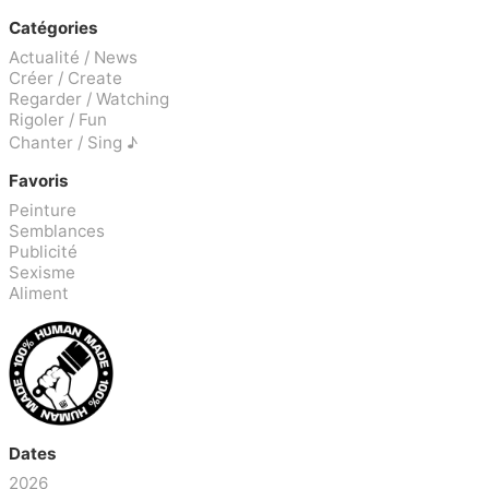
Catégories
Actualité / News
Créer / Create
Regarder / Watching
Rigoler / Fun
Chanter / Sing ♪
Favoris
Peinture
Semblances
Publicité
Sexisme
Aliment
Dates
2026