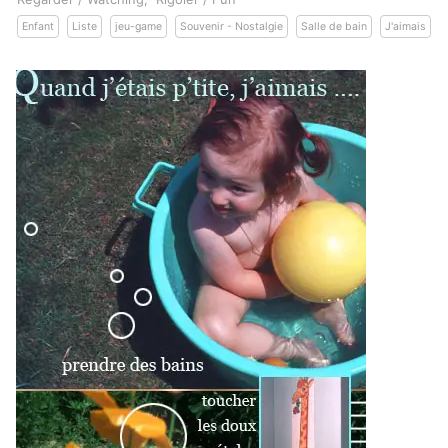
Enfant
Liste
jeu-game
Souvenir - Nostalgie
Salle de bain
J'aimais