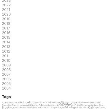
2023
2022
2021
2020
2019
2018
2017
2016
2015
2014
2013
2012
2011
2010
2009
2008
2007
2006
2005
2004
Tags
Aliment
Actrice
Animal
Poster
Abstrait
Acteur
Alphabet
Affiches Cinéma
Alcool
Love
Ange
Selfportrait
Animation
Anniversaire
Arbre
Article
Atelier
Comics
Blanc
Bleu
Aquarelle
Asie
Avion
Axolotl
Bijou
Cali
Blog
Bricolage
Blogueurs
Bonne Année
Boulet
Job
Shop
Bretagne
Bulle
Caillou
Capu
Carnet
Bouche