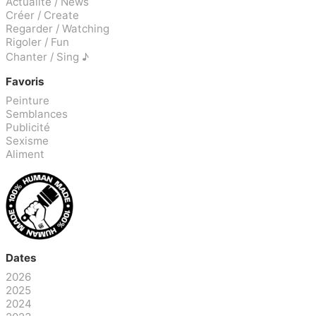
Actualité / News
Créer / Create
Regarder / Watching
Rigoler / Fun
Chanter / Sing ♪
Favoris
Peinture
Semblances
Publicité
Sexisme
Aliment
Dates
2026
2025
2024