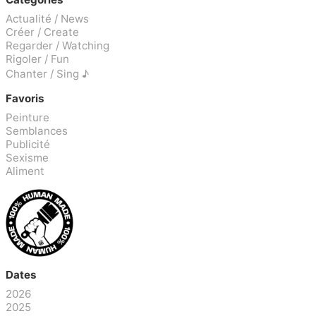
Actualité / News
Créer / Create
Regarder / Watching
Rigoler / Fun
Chanter / Sing ♪
Favoris
Peinture
Semblances
Publicité
Sexisme
Aliment
Dates
2026
2025