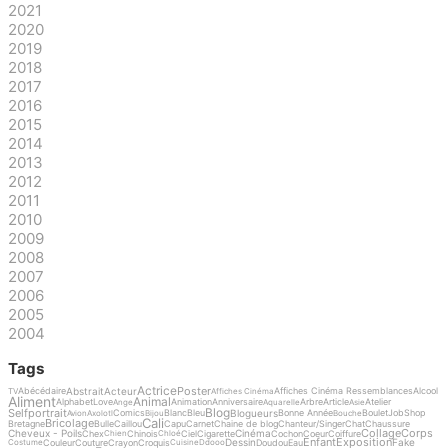
2021
2020
2019
2018
2017
2016
2015
2014
2013
2012
2011
2010
2009
2008
2007
2006
2005
2004
Tags
Actrice
Poster
Abstrait
Acteur
Abécédaire
Affiches Cinéma Ressemblances
Alcool
TV
Affiches Cinéma
Aliment
Animal
Alphabet
Love
Animation
Anniversaire
Arbre
Article
Atelier
Ange
Aquarelle
Asie
Blog
Selfportrait
Blogueurs
Comics
Blanc
Bleu
Bonne Année
Boulet
Job
Shop
Avion
Axolotl
Bijou
Bouche
Cali
Bricolage
Bretagne
Bulle
Caillou
Capu
Carnet
Chaine de blog
Chanteur/Singer
Chat
Chaussure
Collage
Corps
Cheveux - Poils
Cinéma
Chex
Chinois
Ciel
Cigarette
Cochon
Coeur
Coiffure
Chien
Chloé
Enfant
Exposition
Dessin
Fake
Couleur
Couture
Crayon
Croquis
Doudou
Eau
Costume
Cuisine
Ddooo