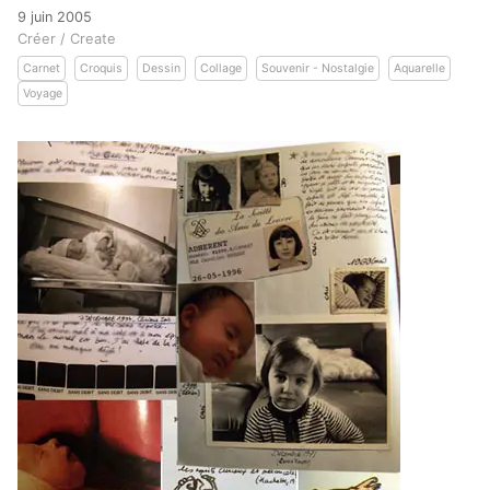
9 juin 2005
Créer / Create
Carnet
Croquis
Dessin
Collage
Souvenir - Nostalgie
Aquarelle
Voyage