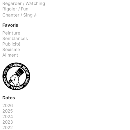
Regarder / Watching
Rigoler / Fun
Chanter / Sing ♪
Favoris
Peinture
Semblances
Publicité
Sexisme
Aliment
Dates
2026
2025
2024
2023
2022