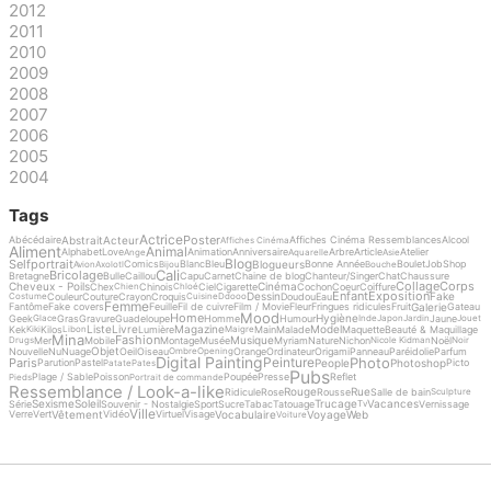
2012
2011
2010
2009
2008
2007
2006
2005
2004
Tags
Actrice
Poster
Abstrait
Acteur
Abécédaire
Affiches Cinéma Ressemblances
Alcool
Affiches Cinéma
Aliment
Animal
Alphabet
Love
Animation
Anniversaire
Arbre
Article
Atelier
Ange
Aquarelle
Asie
Blog
Selfportrait
Blogueurs
Comics
Blanc
Bleu
Bonne Année
Boulet
Job
Shop
Avion
Axolotl
Bijou
Bouche
Cali
Bricolage
Bretagne
Bulle
Caillou
Capu
Carnet
Chaine de blog
Chanteur/Singer
Chat
Chaussure
Collage
Corps
Cheveux - Poils
Cinéma
Chex
Chinois
Ciel
Cigarette
Cochon
Coeur
Coiffure
Chien
Chloé
Enfant
Exposition
Dessin
Fake
Couleur
Couture
Crayon
Croquis
Doudou
Eau
Costume
Cuisine
Ddooo
Femme
Galerie
Fantôme
Fake covers
Feuille
Fil de cuivre
Film / Movie
Fleur
Fringues ridicules
Fruit
Gateau
Mood
Home
Hygiène
Geek
Gras
Gravure
Guadeloupe
Homme
Humour
Jaune
Glace
Inde
Japon
Jardin
Jouet
Liste
Livre
Magazine
Model
Kek
Kilos
Lumière
Main
Malade
Maquette
Beauté & Maquillage
Kiki
Libon
Maigre
Mina
Fashion
Musique
Mer
Mobile
Montage
Musée
Myriam
Nature
Nichon
Noël
Drugs
Nicole Kidman
Noir
Objet
Nouvelle
Nu
Nuage
Oeil
Oiseau
Orange
Ordinateur
Origami
Panneau
Paréidolie
Parfum
Ombre
Opening
Digital Painting
Photo
Peinture
Paris
People
Photoshop
Parution
Pastel
Picto
Patate
Pates
Pubs
Plage / Sable
Poisson
Poupée
Presse
Reflet
Pieds
Portrait de commande
Ressemblance / Look-a-like
Rouge
Rue
Ridicule
Rose
Rousse
Salle de bain
Sculpture
Sexisme
Soleil
Trucage
Vacances
Série
Souvenir - Nostalgie
Sport
Sucre
Tabac
Tatouage
Vernissage
Tv
Ville
Vêtement
Vocabulaire
Voyage
Web
Verre
Vert
Vidéo
Virtuel
Visage
Voiture