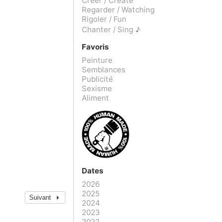
Créer / Create
Regarder / Watching
Rigoler / Fun
Chanter / Sing ♪
Favoris
Peinture
Semblances
Publicité
Sexisme
Aliment
Dates
2026
2025
Suivant
2024
2023
2022