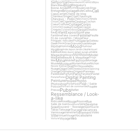
Selfportrait
Comics
Avion
Axolotl
Bijou
Blog
Blogueurs
Blanc
Bleu
Bonne Année
Boulet
Job
Shop
Bouche
Cali
Bricolage
Bretagne
Bulle
Caillou
Capu
Carnet
Chaine de blog
Chanteur/Singer
Chat
Chaussure
Cheveux - Poils
Chex
Chinois
Chien
Cinéma
Ciel
Cigarette
Cochon
Chloé
Collage
Corps
Coeur
Coiffure
Couleur
Couture
Crayon
Costume
Dessin
Croquis
Doudou
Cuisine
Ddooo
Enfant
Exposition
Fake
Eau
Femme
Fantôme
Fake covers
Feuille
Fil de cuivre
Film / Movie
Fleur
Galerie
Fringues ridicules
Fruit
Gateau
Geek
Gras
Gravure
Guadeloupe
Glace
Mood
Home
Homme
Humour
Hygiène
Jaune
Inde
Japon
Jardin
Jouet
Liste
Livre
Kek
Kilos
Lumière
Kiki
Libon
Magazine
Model
Main
Malade
Maigre
Maquette
Beauté & Maquillage
Drugs
Mina
Fashion
Mer
Mobile
Montage
Musique
Musée
Myriam
Nature
Nichon
Noël
Nouvelle
Nu
Nicole Kidman
Noir
Objet
Nuage
Oeil
Oiseau
Ombre
Opening
Orange
Ordinateur
Origami
Panneau
Paris
Paréidolie
Parfum
Parution
Pastel
Digital Painting
Patate
Pates
Photo
Peinture
People
Photoshop
Picto
Plage / Sable
Pieds
Poisson
Poupée
Portrait de commande
Pubs
Presse
Reflet
Ressemblance / Look-
a-like
Rouge
Rue
Ridicule
Rose
Rousse
Sexisme
Salle de bain
Série
Sculpture
Soleil
Souvenir - Nostalgie
Sport
Sucre
Trucage
Vacances
Tabac
Tatouage
Vêtement
Vernissage
Verre
Vert
Vidéo
Ville
Vocabulaire
Virtuel
Visage
Voyage
Web
Voiture