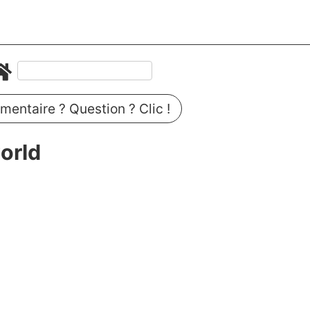
entaire ? Question ? Clic !
orld