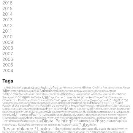
2016
2015
2014
2013
2012
2011
2010
2009
2008
2007
2006
2005
2004
Tags
Actrice
Poster
Abstrait
Acteur
Abécédaire
Affiches Cinéma Ressemblances
Alcool
TV
Affiches Cinéma
Aliment
Animal
Alphabet
Love
Animation
Anniversaire
Arbre
Article
Atelier
Ange
Aquarelle
Asie
Blog
Selfportrait
Blogueurs
Comics
Blanc
Bleu
Bonne Année
Boulet
Job
Shop
Avion
Axolotl
Bijou
Bouche
Cali
Bricolage
Bretagne
Bulle
Caillou
Capu
Carnet
Chaine de blog
Chanteur/Singer
Chat
Chaussure
Collage
Corps
Cheveux - Poils
Cinéma
Chex
Chinois
Ciel
Cigarette
Cochon
Coeur
Coiffure
Chien
Chloé
Enfant
Exposition
Dessin
Fake
Couleur
Couture
Crayon
Croquis
Doudou
Eau
Costume
Cuisine
Ddooo
Femme
Galerie
Fantôme
Fake covers
Feuille
Fil de cuivre
Film / Movie
Fleur
Fringues ridicules
Fruit
Gateau
Mood
Home
Hygiène
Geek
Gras
Gravure
Guadeloupe
Homme
Humour
Jaune
Glace
Inde
Japon
Jardin
Jouet
Liste
Livre
Magazine
Model
Kek
Kilos
Lumière
Main
Malade
Maquette
Beauté & Maquillage
Kiki
Libon
Maigre
Mina
Fashion
Musique
Mer
Mobile
Montage
Musée
Myriam
Nature
Nichon
Noël
Drugs
Nicole Kidman
Noir
Objet
Nouvelle
Nu
Nuage
Oeil
Oiseau
Orange
Ordinateur
Origami
Panneau
Paréidolie
Parfum
Ombre
Opening
Digital Painting
Photo
Peinture
Paris
People
Photoshop
Parution
Pastel
Picto
Patate
Pates
Pubs
Plage / Sable
Poisson
Poupée
Presse
Reflet
Pieds
Portrait de commande
Ressemblance / Look-a-like
Rouge
Rue
Ridicule
Rose
Rousse
Salle de bain
Sculpture
Sexisme
Soleil
Trucage
Vacances
Série
Souvenir - Nostalgie
Sport
Sucre
Tabac
Tatouage
Vernissage