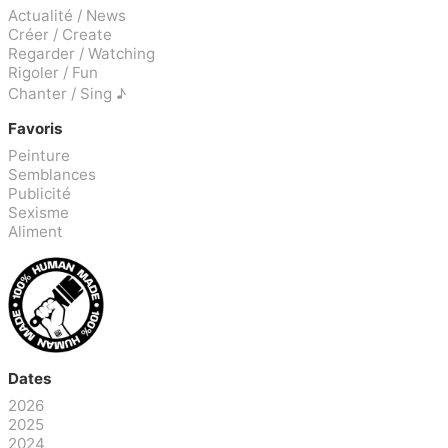
Actualité / News
Créer / Create
Regarder / Watching
Rigoler / Fun
Chanter / Sing ♪
Favoris
Peinture
Semblances
Publicité
Sexisme
Aliment
Dates
2026
2025
2024