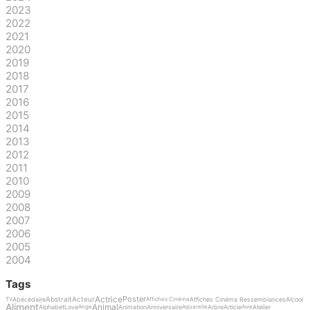
2023
2022
2021
2020
2019
2018
2017
2016
2015
2014
2013
2012
2011
2010
2009
2008
2007
2006
2005
2004
Tags
Actrice
Poster
Abstrait
Acteur
Abécédaire
Affiches Cinéma Ressemblances
Alcool
TV
Affiches Cinéma
Aliment
Animal
Alphabet
Love
Animation
Anniversaire
Arbre
Article
Atelier
Ange
Aquarelle
Asie