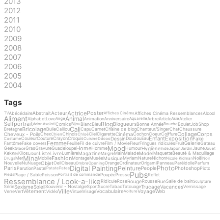
2013
2012
2011
2010
2009
2008
2007
2006
2005
2004
Tags
Actrice
Poster
Abstrait
Acteur
Abécédaire
Affiches Cinéma Ressemblances
Alcool
TV
Affiches Cinéma
Aliment
Animal
Alphabet
Love
Animation
Anniversaire
Arbre
Article
Atelier
Ange
Aquarelle
Asie
Blog
Selfportrait
Blogueurs
Comics
Blanc
Bleu
Bonne Année
Boulet
Job
Shop
Avion
Axolotl
Bijou
Bouche
Cali
Bricolage
Bretagne
Bulle
Caillou
Capu
Carnet
Chaine de blog
Chanteur/Singer
Chat
Chaussure
Collage
Corps
Cheveux - Poils
Cinéma
Chex
Chinois
Ciel
Cigarette
Cochon
Coeur
Coiffure
Chien
Chloé
Enfant
Exposition
Dessin
Fake
Couleur
Couture
Crayon
Croquis
Doudou
Eau
Costume
Cuisine
Ddooo
Femme
Galerie
Fantôme
Fake covers
Feuille
Fil de cuivre
Film / Movie
Fleur
Fringues ridicules
Fruit
Gateau
Mood
Home
Hygiène
Geek
Gras
Gravure
Guadeloupe
Homme
Humour
Jaune
Glace
Inde
Japon
Jardin
Jouet
Liste
Livre
Magazine
Model
Kek
Kilos
Lumière
Main
Malade
Maquette
Beauté & Maquillage
Kiki
Libon
Maigre
Mina
Fashion
Musique
Mer
Mobile
Montage
Musée
Myriam
Nature
Nichon
Noël
Drugs
Nicole Kidman
Noir
Objet
Nouvelle
Nu
Nuage
Oeil
Oiseau
Orange
Ordinateur
Origami
Panneau
Paréidolie
Parfum
Ombre
Opening
Digital Painting
Photo
Peinture
Paris
People
Photoshop
Parution
Pastel
Picto
Patate
Pates
Pubs
Plage / Sable
Poisson
Poupée
Presse
Reflet
Pieds
Portrait de commande
Ressemblance / Look-a-like
Rouge
Rue
Ridicule
Rose
Rousse
Salle de bain
Sculpture
Sexisme
Soleil
Trucage
Vacances
Série
Souvenir - Nostalgie
Sport
Sucre
Tabac
Tatouage
Vernissage
Ville
Vêtement
Vocabulaire
Voyage
Web
Verre
Vert
Vidéo
Virtuel
Visage
Voiture