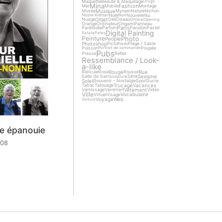
Maquette
Beauté & Maquillage
Drugs
Mina
Fashion
Mer
Mobile
Montage
Musique
Musée
Myriam
Nature
Nichon
Noël
Nouvelle
Nu
Nicole Kidman
Noir
Objet
Nuage
Oeil
Oiseau
Ombre
Opening
Orange
Ordinateur
Origami
Panneau
Paris
Paréidolie
Parfum
Parution
Pastel
Digital Painting
Patate
Pates
Photo
Peinture
People
Photoshop
Picto
Plage / Sable
Pieds
Poisson
Poupée
Portrait de commande
Pubs
Presse
Reflet
Ressemblance / Look-
a-like
Rouge
Rue
Ridicule
Rose
Rousse
Sexisme
Salle de bain
Série
Sculpture
Soleil
Souvenir - Nostalgie
Sport
Sucre
Trucage
Vacances
Tabac
Tatouage
Vêtement
Vernissage
Verre
Vert
Vidéo
Ville
Vocabulaire
Virtuel
Visage
Voyage
Web
Voiture
e épanouie
008