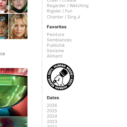
Créer / Create
Regarder / Watching
Rigoler / Fun
Chanter / Sing ♪
Favorites
Peinture
Semblances
Publicité
Sexisme
008
Aliment
Dates
2026
2025
2024
2023
2022