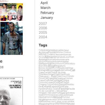
April
March
February
January
2007
2006
2005
2004
Tags
Abstrait
Acteur
Abécédaire
TV
Actrice
Poster
Affiches Cinéma
Affiches Cinéma Ressemblances
Aliment
Alcool
Alphabet
Love
Ange
Animal
Animation
Anniversaire
te
Arbre
Article
Atelier
Aquarelle
Asie
Selfportrait
Comics
Avion
Axolotl
Bijou
Blog
Blogueurs
Blanc
Bleu
008
Bonne Année
Boulet
Job
Shop
Bouche
Cali
Bricolage
Bretagne
Bulle
Caillou
Capu
Carnet
Chaine de blog
Chanteur/Singer
Chat
Chaussure
Cheveux - Poils
Chex
Chinois
Chien
Cinéma
Ciel
Cigarette
Cochon
Chloé
Collage
Corps
Coeur
Coiffure
Couleur
Couture
Crayon
Costume
Dessin
Croquis
Doudou
Cuisine
Ddooo
Enfant
Exposition
Fake
Eau
Femme
Fantôme
Fake covers
Feuille
Fil de cuivre
Film / Movie
Fleur
Galerie
Fringues ridicules
Fruit
Gateau
Geek
Gras
Gravure
Guadeloupe
Glace
Mood
Home
Homme
Humour
Hygiène
Jaune
Inde
Japon
Jardin
Jouet
Liste
Livre
Kek
Kilos
Lumière
Kiki
Libon
Magazine
Model
Main
Malade
Maigre